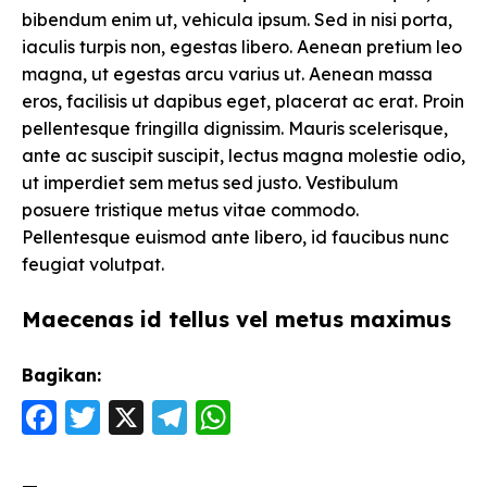
bibendum enim ut, vehicula ipsum. Sed in nisi porta,
iaculis turpis non, egestas libero. Aenean pretium leo
magna, ut egestas arcu varius ut. Aenean massa
eros, facilisis ut dapibus eget, placerat ac erat. Proin
pellentesque fringilla dignissim. Mauris scelerisque,
ante ac suscipit suscipit, lectus magna molestie odio,
ut imperdiet sem metus sed justo. Vestibulum
posuere tristique metus vitae commodo.
Pellentesque euismod ante libero, id faucibus nunc
feugiat volutpat.
Maecenas id tellus vel metus maximus
Bagikan:
F
T
X
T
W
a
w
el
h