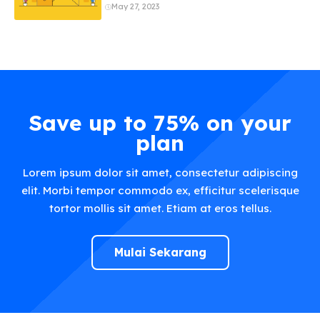
May 27, 2023
Save up to 75% on your
plan
Lorem ipsum dolor sit amet, consectetur adipiscing
elit. Morbi tempor commodo ex, efficitur scelerisque
tortor mollis sit amet. Etiam at eros tellus.
Mulai Sekarang