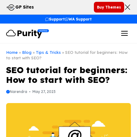
Skip
GP Sites
Buy Themes
to
content
Support
WA Support
Me
Home
»
Blog
»
Tips & Tricks
»
SEO tutorial for beginners: How
to start with SEO?
SEO tutorial for beginners:
How to start with SEO?
Narendra
May 27, 2023