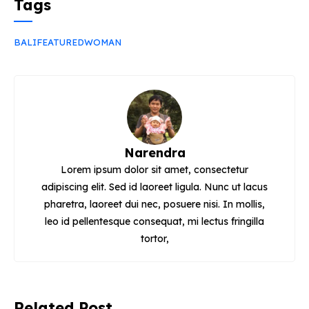
c
itt
e
a
Tags
e
er
g
ts
b
ra
A
BALI
FEATURED
WOMAN
o
m
p
o
p
k
Narendra
Lorem ipsum dolor sit amet, consectetur
adipiscing elit. Sed id laoreet ligula. Nunc ut lacus
pharetra, laoreet dui nec, posuere nisi. In mollis,
leo id pellentesque consequat, mi lectus fringilla
tortor,
Related Post