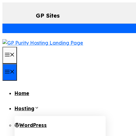
Skip
to
GP Sites
content
Menu
Menu
Home
Hosting
WordPress