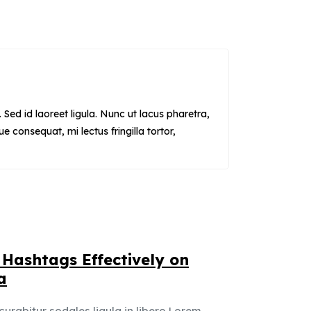
 Sed id laoreet ligula. Nunc ut lacus pharetra,
ue consequat, mi lectus fringilla tortor,
Hashtags Effectively on
a
curabitur sodales ligula in libero Lorem