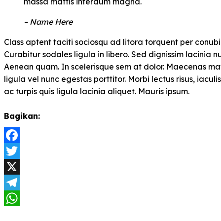
massa mattis interdum magna.
– Name Here
Class aptent taciti sociosqu ad litora torquent per conub
Curabitur sodales ligula in libero. Sed dignissim lacinia n
Aenean quam. In scelerisque sem at dolor. Maecenas mattis
ligula vel nunc egestas porttitor. Morbi lectus risus, iaculi
ac turpis quis ligula lacinia aliquet. Mauris ipsum.
Bagikan:
Facebook
Twitter
X
Telegram
WhatsApp