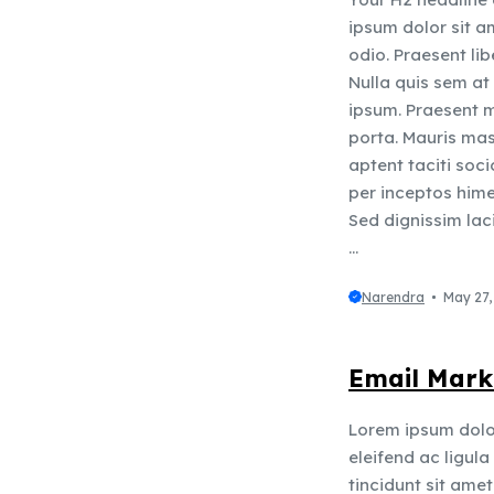
ipsum dolor sit a
odio. Praesent lib
Nulla quis sem at
ipsum. Praesent m
porta. Mauris mas
aptent taciti soc
per inceptos himen
Sed dignissim laci
...
Narendra
May 27,
Email Mark
Lorem ipsum dolor
eleifend ac ligula
tincidunt sit amet