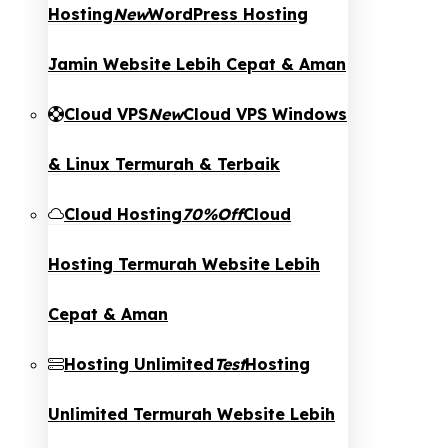
Hosting
New
WordPress Hosting
Jamin Website Lebih Cepat & Aman
Cloud VPS
New
Cloud VPS Windows
& Linux Termurah & Terbaik
Cloud Hosting
70%Off
Cloud
Hosting Termurah Website Lebih
Cepat & Aman
Hosting Unlimited
Test
Hosting
Unlimited Termurah Website Lebih