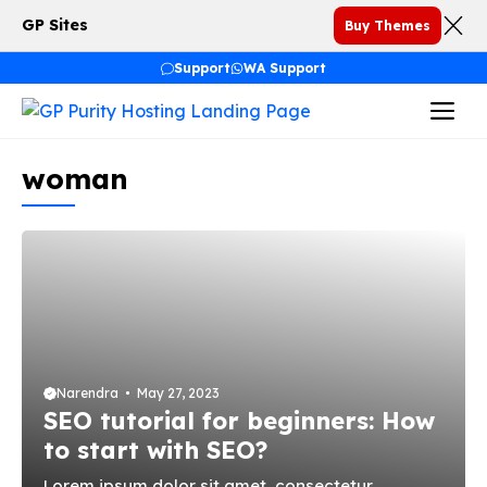
Skip
GP Sites
Buy Themes
to
content
Support
WA Support
Me
woman
Narendra
May 27, 2023
SEO tutorial for beginners: How
to start with SEO?
Lorem ipsum dolor sit amet, consectetur