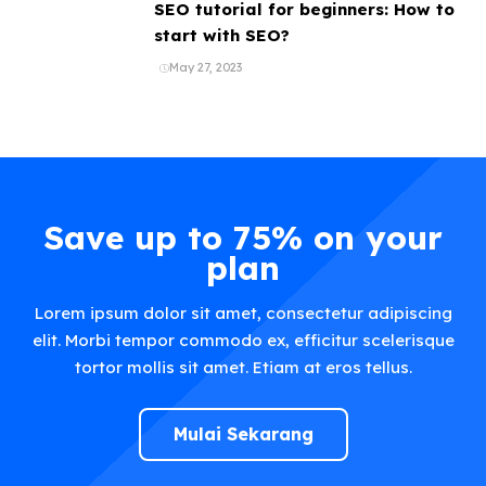
SEO tutorial for beginners: How to
start with SEO?
May 27, 2023
Save up to 75% on your
plan
Lorem ipsum dolor sit amet, consectetur adipiscing
elit. Morbi tempor commodo ex, efficitur scelerisque
tortor mollis sit amet. Etiam at eros tellus.
Mulai Sekarang